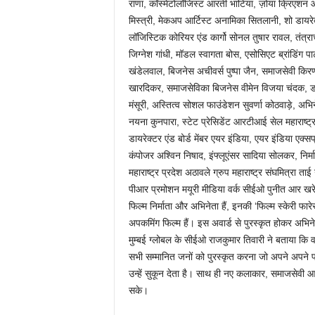
राणा, कॉस्मेटोलॉजिस्ट आरती भाटिया, ज़ोया क्रिएशन 
मिस्त्री, मेकअप आर्टिस्ट अनामिका सितलानी, शो डायरेक
लॉजिस्टिक कोरियर एंड कार्गो सोनल तुषार रावल, तंत्राचा
जिग्नेश गांधी, मॉडल स्वागता बोस, एसोसिएट ब्रांडिंग
खंडेलवाल, बिजनेस अचीवर्स पुष्पा जैन, समाजसेवी किर
खारदिकर, समाजसेविका बिजनेस वीमेन विजया चंदक, डांस
मंसूरी, अस्तित्व सोशल फाउंडेशन सुवर्णा कोठवाड़े, अभिनेत
नयना कुनपारा, स्टेट प्रेसिडेंट आरटीआई सेल महाराष्ट्र
डायरेक्टर एंड बोर्ड मेंबर एयर इंडिया, एयर इंडिया एक्
कंपोजर अश्विन निषाद, इंफ्लूएंसर सादिया सोलकर, निर
महाराष्ट्र प्रदेश अठावले ग्रुप महाराष्ट्र संघमित्रा
पीआर प्रमोशन मयूरी मीडिया वर्क सीईओ पुनीत आर खरे
फिल्म निर्माता और अभिनेता हैं, इनकी ‘फिल्म स्केरी फार
अपकमिंग फिल्म हैं। इस अवार्ड से पुरस्कृत होकर अभिन
मुम्बई ग्लोबल के सीईओ राजकुमार तिवारी ने बताया कि 
सभी सम्मानित जनों को पुरस्कृत करना जो अपने अपने फील्
उन्हें सुकून देता है। साथ ही नए कलाकार, समाजसेवी आ
सके।