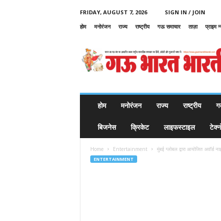
FRIDAY, AUGUST 7, 2026
SIGN IN / JOIN
होम
मनोरंजन
राज्य
राष्ट्रीय
गऊ समाचार
ताज़ा
प्राइम न
G
a
u
B
h
a
r
होम
मनोरंजन
राज्य
राष्ट्रीय
ग
a
t
बिजनेस
क्रिकेट
लाइफस्टाइल
टेक्
B
h
Home
Entertainment
मुंबई ग्लोबल द्वारा आयोजित अवॉर्ड नाइ
a
ENTERTAINMENT
r
a
t
i