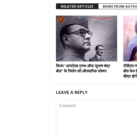
RELATED ARTICLES
MORE FROM AUTH
फिल्म “अनटोल्ड ट्रुथ ऑफ सुभाष चंद्र
टीपीएस म्
बोस” के निर्माण की औपचारिक घोषणा
बॉस फेम हे
शीघ्र होग
LEAVE A REPLY