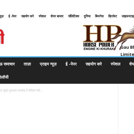
्यूज़
ई -पेपर
सहयोग करे
स्पेशल
शेयर बाजार
पॉलिटिक्स
दुनिया
बिजनेस
क्रिकेट
लाइफस्टा
Gau Bharat Bharati Petroleum Pr
Gau B
Limit
ऊ समाचार
ताज़ा
प्राइम न्यूज़
ई -पेपर
सहयोग करे
स्पेशल
शे
नोलॉजी
ट मुंबई पुरस्कार समारोह में मोनिका बेदी...