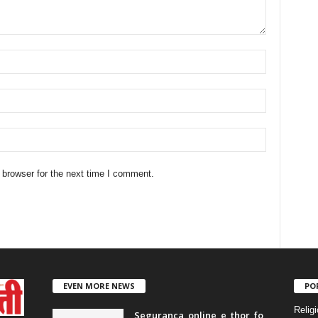
 browser for the next time I comment.
EVEN MORE NEWS
PO
Religi
Segurança_online_e_thor_fo