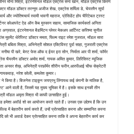
ऑनर मोना मिश्रा, इंटरनेशनल मॉडल एक्ट्रेस सना खान, मॉडल एक्ट्रेस किरण
्टर मॉडल डॉक्टर तरन्नुम अजीज शेख, एक्ट्रेस शर्मिला डे, चेयरमैन सूर्या
र्य और ज्योतिषचार्य स्वामी भावनी महराज, प्रेसिडेंट होप चैरिटेबल ट्रस्ट
 पार्टनर कोआपरेट ऐड ऑन कैब मुस्कान सहाय, सामाजिक कार्यकर्ता अनिता
ण अग्रवाल, इंटरनेशनल बैडमिंटन प्लेयर मेकअप आर्टिस्ट करिश्मा सुनील
 मूवमेंट थेरेपिस्ट डॉक्टर ममता, फिल्म राइट रमेश गुजराल, मॉडल सारा
्री बबिता मिश्रा, अभिनेत्री सोशल एक्टिविस्ट पूर्वा साहा, गुजराती एक्ट्रेस
 मनीषा पी खरे, बेस्ट फेस ऑफ द ईयर इरा सोन, निर्माता आर पी शर्मा, फॉर्मर
सप्रेस चैयरमैन डॉक्टर अमोद शर्मा, गायक अमित कुमार, लिरिसिस्ट म्यूजिक
्माता अनवर शेख़, अभिनेत्री परफ़ॉर्मर शीरीन फरीन,आरपीआई चीफ सेक्रेटरी
 ताई गायकवाड़, नरेश कोली, कमलेश कुमार।
 ने किया है। बिजनेस टाइकून जयप्रभु लिंगायथ कई कंपनी के मालिक है,
ेस्ट’ आने वाली है, जिसमें यह मुख्य भूमिका में है। इसके साथ इनकी तीन
ेत्री मॉडल अमृता मिश्रा भी काफी उत्साहित हुई।
वह हमेशा अवॉर्ड शो का आयोजन करते रहते हैं। उनका एक उद्देश्य है कि उन
ड में बेहतरीन कार्य करते हैं, उन्हें प्रोत्साहित करना और सम्मानित करना
दि को भी अवार्ड देकर प्रोत्साहित करना ताकि वे अपना बेहतरीन कार्य कर