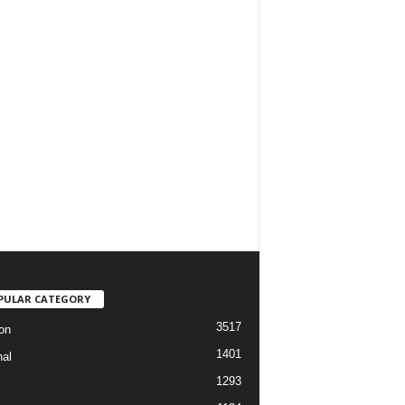
PULAR CATEGORY
3517
on
1401
nal
1293