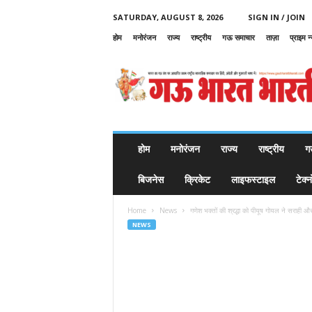
SATURDAY, AUGUST 8, 2026
SIGN IN / JOIN
होम
मनोरंजन
राज्य
राष्ट्रीय
गऊ समाचार
ताज़ा
प्राइम न
G
a
u
B
h
a
r
होम
मनोरंजन
राज्य
राष्ट्रीय
ग
a
t
बिजनेस
क्रिकेट
लाइफस्टाइल
टेक्
B
h
Home
News
गणेश भक्तों की श्रद्धा को पीयूष गोयल ने सराही औ
a
NEWS
r
a
t
i