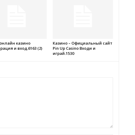
 онлайн казино
Казино – Официальный сайт
рация и вход.6163 (2)
Pin Up Casino Входи и
играй.1530