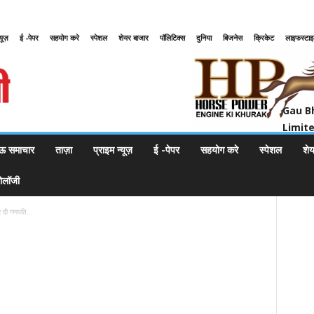
्यूज़
ई -पेपर
सहयोग करे
स्पेशल
शेयर बाजार
पॉलिटिक्स
दुनिया
बिजनेस
क्रिकेट
लाइफस्टा
Gau Bharat Bharati Petroleum Pr
Gau B
Limit
ऊ समाचार
ताज़ा
प्राइम न्यूज़
ई -पेपर
सहयोग करे
स्पेशल
शे
नोलॉजी
र दी गणपति...