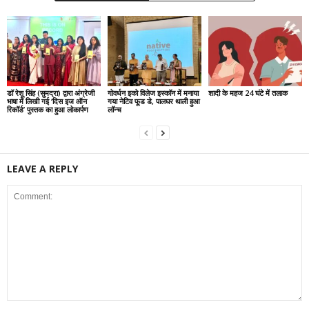
डॉ रेशू सिंह (सुमद्रा) द्वारा अंग्रेजी
गोवर्धन इको विलेज इस्कॉन में मनाया
शादी के महज 24 घंटे में तलाक
भाषा में लिखी गई ‘दिस इज ऑन
गया नेटिव फूड डे, पालघर थाली हुआ
रिकॉर्ड’ पुस्तक का हुआ लोकार्पण
लॉन्च
LEAVE A REPLY