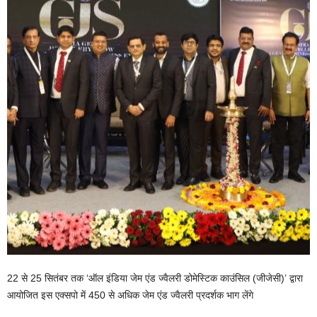
22 से 25 सितंबर तक ‘ऑल इंडिया जेम एंड ज्वैलरी डोमेस्टिक काउंसिल (जीजेसी)’ द्वारा
आयोजित इस एक्सपो में 450 से अधिक जेम एंड ज्वैलरी प्रदर्शक भाग लेंगे