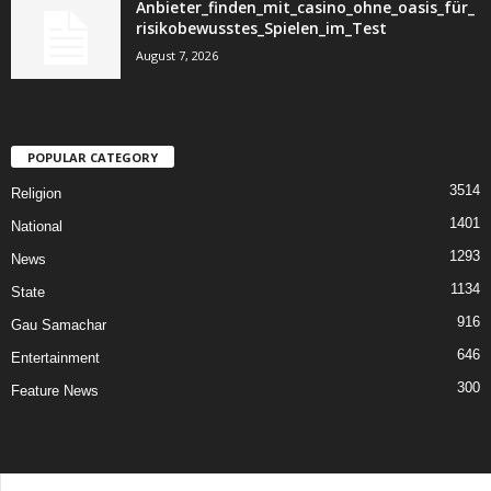
Anbieter_finden_mit_casino_ohne_oasis_für_
risikobewusstes_Spielen_im_Test
August 7, 2026
POPULAR CATEGORY
3514
Religion
1401
National
1293
News
1134
State
916
Gau Samachar
646
Entertainment
300
Feature News