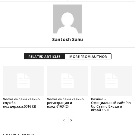
Santosh Sahu
RELATED ARTICLES
MORE FROM AUTHOR
Vodka онлайн казино
Vodka онлайн казино
Казино –
служба
регистрация и
Официальный сайт Pin
поддержки.5016 (2)
вход.6163 (2)
Up Casino Входи и
играй.1530