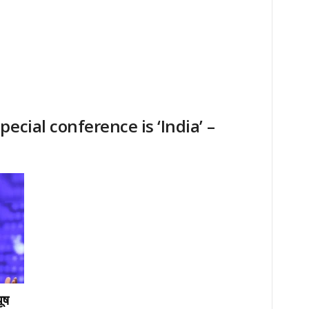
ecial conference is ‘India’ –
ूष