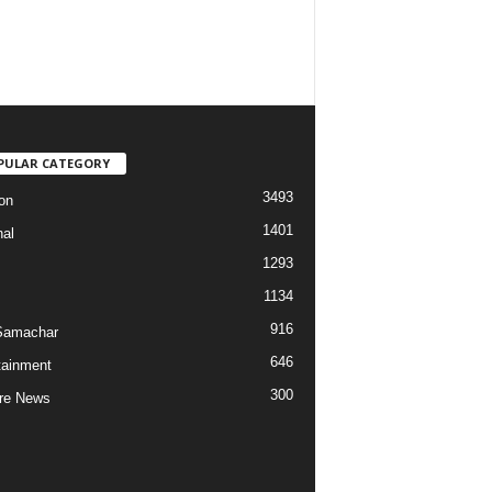
PULAR CATEGORY
3493
on
1401
nal
1293
1134
916
Samachar
646
tainment
300
re News