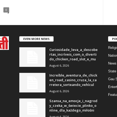
0
EVEN MORE NEWS
PO
Religi
Curiosidade_leva_a_descobe
rtas_incríveis_com_o_diverti
Natio
do_chicken_road_slot_e_mu
News
August 6, 2026
State
Increíble_aventura_de_chick
Gau 
en_road_casino_cruza_la_ca
rretera_sorteando_vehícul
Enter
August 6, 2026
Featu
Szansa_na_emocje_i_nagrod
y_czeka_w_świecie_plinko_o
nline_dla_każdego_miłośni
August 6, 2026