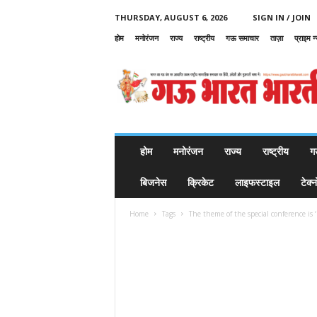
THURSDAY, AUGUST 6, 2026
SIGN IN / JOIN
होम
मनोरंजन
राज्य
राष्ट्रीय
गऊ समाचार
ताज़ा
प्राइम न
G
a
u
B
h
a
r
होम
मनोरंजन
राज्य
राष्ट्रीय
ग
a
t
बिजनेस
क्रिकेट
लाइफस्टाइल
टेक्
B
h
Home
Tags
The theme of the special conference is 
a
r
a
t
i