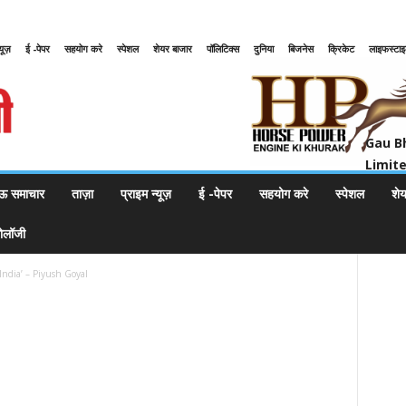
्यूज़
ई -पेपर
सहयोग करे
स्पेशल
शेयर बाजार
पॉलिटिक्स
दुनिया
बिजनेस
क्रिकेट
लाइफस्टा
Gau Bharat Bharati Petroleum Pr
Gau B
Limit
ऊ समाचार
ताज़ा
प्राइम न्यूज़
ई -पेपर
सहयोग करे
स्पेशल
शे
नोलॉजी
‘India’ – Piyush Goyal