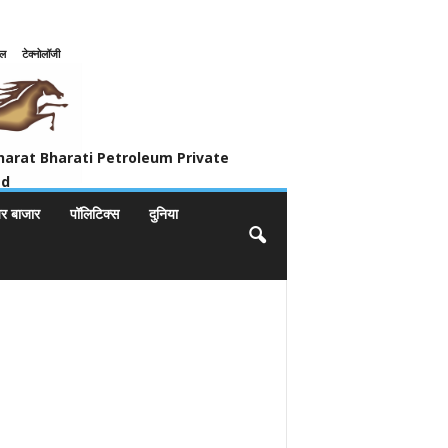
इल
टेक्नोलॉजी
ivate Limited
harat Bharati Petroleum Private
ed
यर बाजार
पॉलिटिक्स
दुनिया