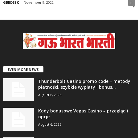
GBBDESK
-
November 9, 2022
0
EVEN MORE NEWS
Thunderbolt Casino promo code – metody
płatności, szybkie wypłaty i bonus...
August 6, 2026
Kody bonusowe Vegas Casino – przegląd i
opcje
August 6, 2026