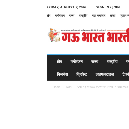
FRIDAY, AUGUST 7, 2026
SIGN IN / JOIN
होम
मनोरंजन
राज्य
राष्ट्रीय
गऊ समाचार
ताज़ा
प्राइम न
G
a
u
B
h
a
r
होम
मनोरंजन
राज्य
राष्ट्रीय
ग
a
t
बिजनेस
क्रिकेट
लाइफस्टाइल
टेक्
B
h
Home
Tags
Selling of cow meat stuffed in samosas
a
r
a
t
i