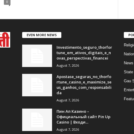
0
EVEN MORE NEWS
PO
Religi
Investimento_seguro_thorfor
tune_em_ativos_digitais_e_n
Natio
ovas_perspectivas_financei
News
August 7, 2026
State
Apostase_seguras_no_thorfo
Gau 
rtune_casino_e_maximize_se
us_ganhos_com_responsabili
Enter
da
Featu
August 7, 2026
Пин Ап Казино –
Официальный сайт Pin Up
Casino | Входи...
August 7, 2026