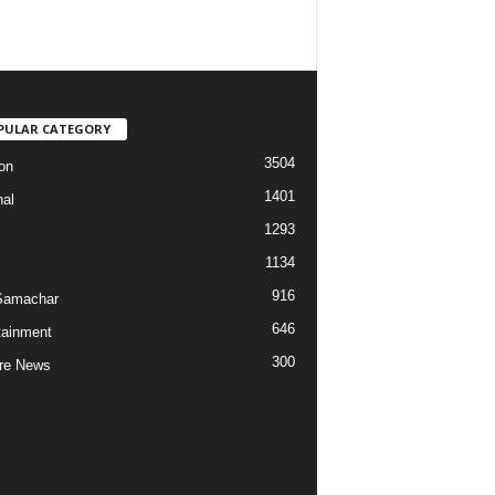
PULAR CATEGORY
3504
on
1401
nal
1293
1134
916
Samachar
646
tainment
300
re News