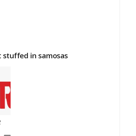
t stuffed in samosas
र