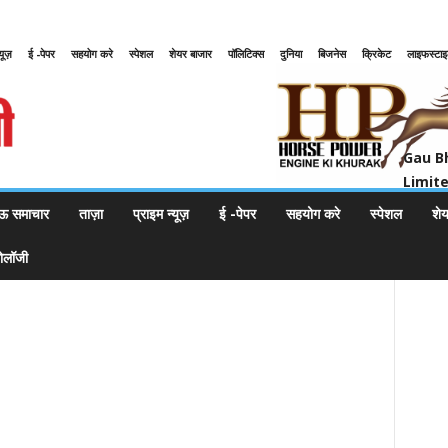
्यूज़
ई -पेपर
सहयोग करे
स्पेशल
शेयर बाजार
पॉलिटिक्स
दुनिया
बिजनेस
क्रिकेट
लाइफस्टा
Gau Bharat Bharati Petroleum Pr
Gau B
Limit
ऊ समाचार
ताज़ा
प्राइम न्यूज़
ई -पेपर
सहयोग करे
स्पेशल
शे
नोलॉजी