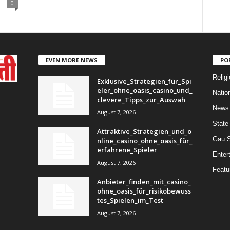
0
EVEN MORE NEWS
PO
Religi
Exklusive_Strategien_für_Spi
eler_ohne_oasis_casino_und_
Natio
clevere_Tipps_zur_Auswah
News
August 7, 2026
State
Attraktive_Strategien_und_o
Gau 
nline_casino_ohne_oasis_für_
erfahrene_Spieler
Enter
August 7, 2026
Featu
Anbieter_finden_mit_casino_
ohne_oasis_für_risikobewuss
tes_Spielen_im_Test
August 7, 2026