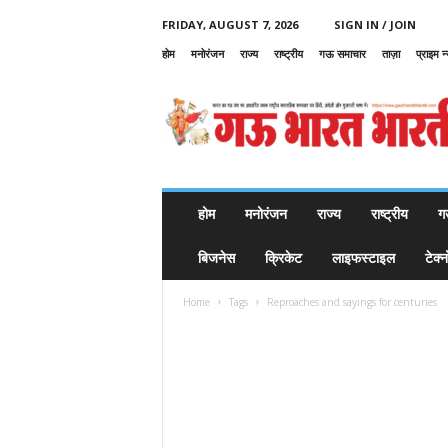
FRIDAY, AUGUST 7, 2026
SIGN IN / JOIN
होम
मनोरंजन
राज्य
राष्ट्रीय
गऊ समाचार
ताज़ा
प्राइम न
G
a
u
B
h
a
r
होम
मनोरंजन
राज्य
राष्ट्रीय
ग
a
t
बिजनेस
क्रिकेट
लाइफस्टाइल
टेक्
B
h
Home
Tags
Reproaches and sayings for centuries
a
r
a
t
i