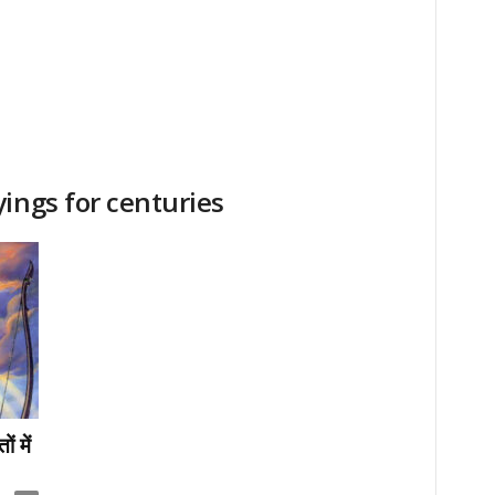
ings for centuries
ं में