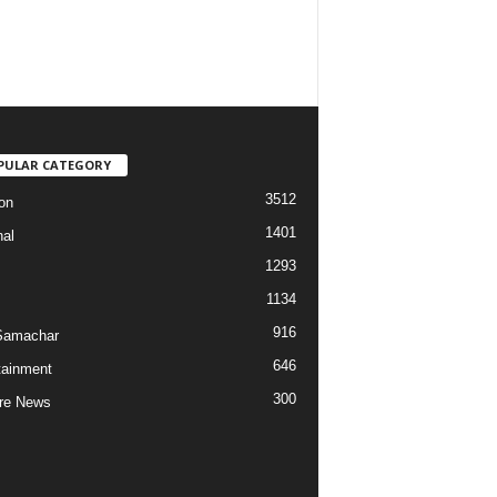
PULAR CATEGORY
3512
on
1401
nal
1293
1134
916
Samachar
646
tainment
300
re News