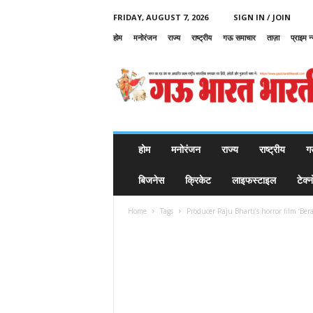
FRIDAY, AUGUST 7, 2026
SIGN IN / JOIN
होम
मनोरंजन
राज्य
राष्ट्रीय
गऊ समाचार
ताज़ा
प्राइम न
G
a
u
B
h
a
r
होम
मनोरंजन
राज्य
राष्ट्रीय
ग
a
t
बिजनेस
क्रिकेट
लाइफस्टाइल
टेक्
B
h
Home
Tags
Producer Raju Bharti’s horror film ‘Be
a
r
a
t
i