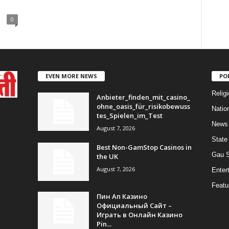
0
EVEN MORE NEWS
PO
Religi
Anbieter_finden_mit_casino_
ohne_oasis_für_risikobewuss
Natio
tes_Spielen_im_Test
News
August 7, 2026
State
Best Non-GamStop Casinos in
Gau 
the UK
August 7, 2026
Enter
Featu
Пин Ап Казино
Официальный Сайт –
Играть в Онлайн Казино
Pin...