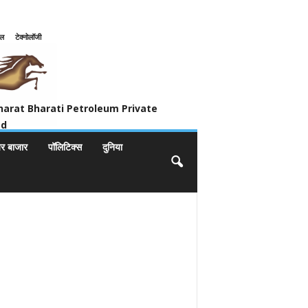
इल
टेक्नोलॉजी
ivate Limited
harat Bharati Petroleum Private
ed
यर बाजार
पॉलिटिक्स
दुनिया