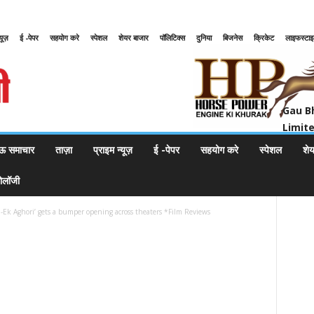
्यूज़
ई -पेपर
सहयोग करे
स्पेशल
शेयर बाजार
पॉलिटिक्स
दुनिया
बिजनेस
क्रिकेट
लाइफस्टा
Gau Bharat Bharati Petroleum Pr
Gau B
Limit
ऊ समाचार
ताज़ा
प्राइम न्यूज़
ई -पेपर
सहयोग करे
स्पेशल
शे
नोलॉजी
ra-Ek Aghori’ gets a bumper opening across theaters *Film Reviews