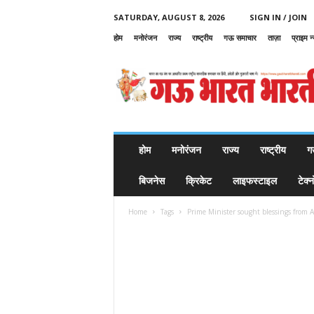
SATURDAY, AUGUST 8, 2026
SIGN IN / JOIN
होम
मनोरंजन
राज्य
राष्ट्रीय
गऊ समाचार
ताज़ा
प्राइम न
G
a
u
B
h
a
r
होम
मनोरंजन
राज्य
राष्ट्रीय
ग
a
t
बिजनेस
क्रिकेट
लाइफस्टाइल
टेक्
B
h
Home
Tags
Prime Minister sought blessings from A
a
r
a
t
i