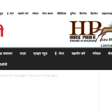
्यूज़
ई -पेपर
सहयोग करे
स्पेशल
शेयर बाजार
पॉलिटिक्स
दुनिया
बिजनेस
क्रिकेट
लाइफस्टा
Gau Bharat Bharati Petroleum Pr
Gau B
Limit
ऊ समाचार
ताज़ा
प्राइम न्यूज़
ई -पेपर
सहयोग करे
स्पेशल
शे
नोलॉजी
charya Shri Vidyasagar Ji Maharaj in Chhattisgarh