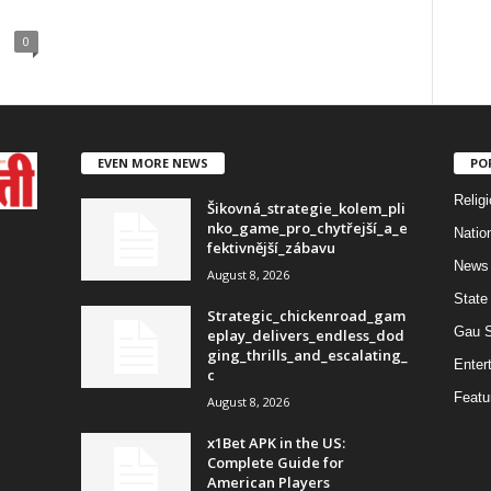
0
EVEN MORE NEWS
PO
Religi
Šikovná_strategie_kolem_pli
nko_game_pro_chytřejší_a_e
Natio
fektivnější_zábavu
News
August 8, 2026
State
Strategic_chickenroad_gam
Gau 
eplay_delivers_endless_dod
ging_thrills_and_escalating_
Enter
c
Featu
August 8, 2026
x1Bet APK in the US:
Complete Guide for
American Players