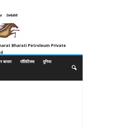
इल
टेक्नोलॉजी
ivate Limited
harat Bharati Petroleum Private
ed
यर बाजार
पॉलिटिक्स
दुनिया