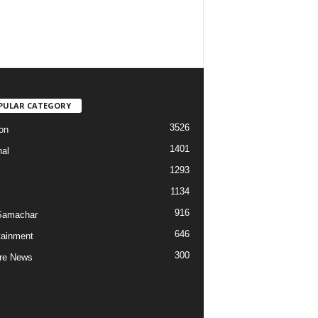
PULAR CATEGORY
3526
on
1401
nal
1293
1134
916
Samachar
646
tainment
300
re News