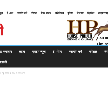
्यूज़
ई -पेपर
सहयोग करे
स्पेशल
शेयर बाजार
पॉलिटिक्स
दुनिया
बिजनेस
क्रिकेट
लाइफस्टा
Gau Bharat Bharati Petroleum Pr
Gau B
Limit
ऊ समाचार
ताज़ा
प्राइम न्यूज़
ई -पेपर
सहयोग करे
स्पेशल
शे
नोलॉजी
arding assembly elections