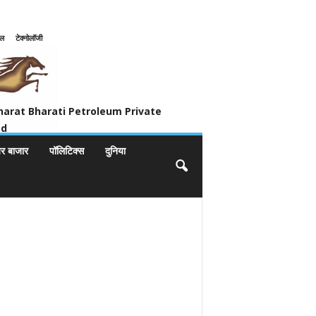
इल
टेक्नोलॉजी
ivate Limited
harat Bharati Petroleum Private
ed
यर बाजार
पॉलिटिक्स
दुनिया