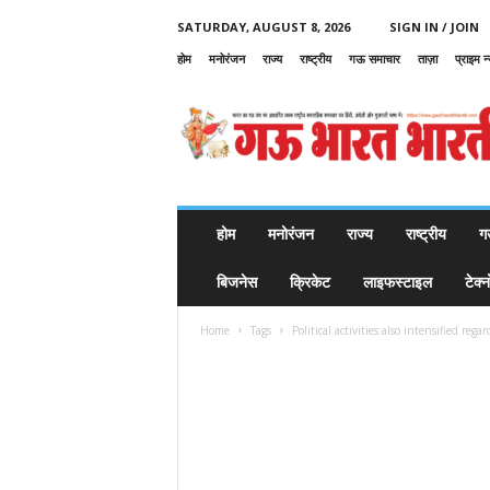
SATURDAY, AUGUST 8, 2026
SIGN IN / JOIN
होम
मनोरंजन
राज्य
राष्ट्रीय
गऊ समाचार
ताज़ा
प्राइम न
G
a
u
B
h
a
r
होम
मनोरंजन
राज्य
राष्ट्रीय
ग
a
t
बिजनेस
क्रिकेट
लाइफस्टाइल
टेक्
B
h
Home
Tags
Political activities also intensified reg
a
r
a
t
i