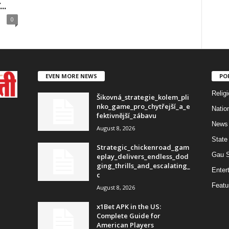
..
0
EVEN MORE NEWS
PO
Religi
Šikovná_strategie_kolem_pli
nko_game_pro_chytřejší_a_e
Natio
fektivnější_zábavu
News
August 8, 2026
State
Strategic_chickenroad_gam
Gau 
eplay_delivers_endless_dod
ging_thrills_and_escalating_
Enter
c
Featu
August 8, 2026
x1Bet APK in the US:
Complete Guide for
American Players