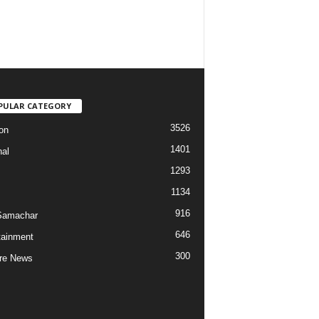
PULAR CATEGORY
3526
on
1401
nal
1293
1134
916
Samachar
646
tainment
300
re News