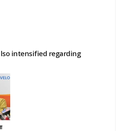
 also intensified regarding
ा