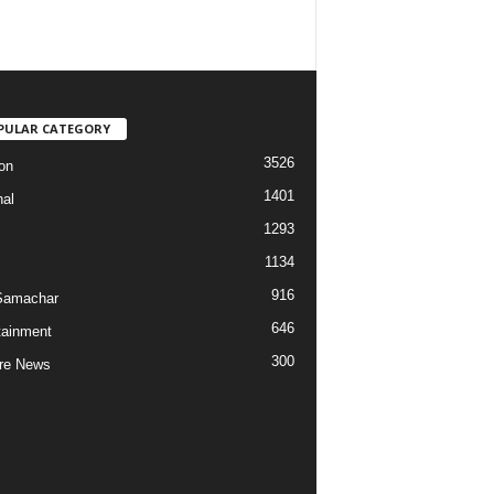
PULAR CATEGORY
3526
on
1401
nal
1293
1134
916
Samachar
646
tainment
300
re News