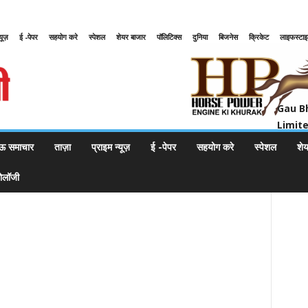
्यूज़
ई -पेपर
सहयोग करे
स्पेशल
शेयर बाजार
पॉलिटिक्स
दुनिया
बिजनेस
क्रिकेट
लाइफस्टा
Gau Bharat Bharati Petroleum Pr
Gau B
Limit
ऊ समाचार
ताज़ा
प्राइम न्यूज़
ई -पेपर
सहयोग करे
स्पेशल
शे
नोलॉजी