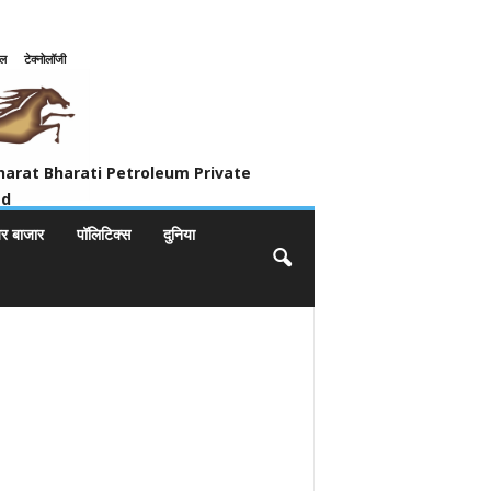
इल
टेक्नोलॉजी
ivate Limited
harat Bharati Petroleum Private
ed
यर बाजार
पॉलिटिक्स
दुनिया