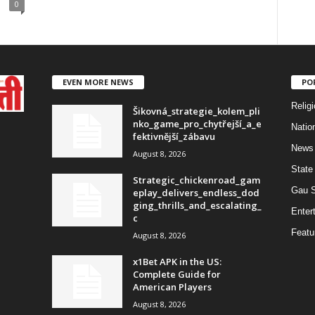
0
EVEN MORE NEWS
PO
Religi
Šikovná_strategie_kolem_pli
nko_game_pro_chytřejší_a_e
Natio
fektivnější_zábavu
News
August 8, 2026
State
Strategic_chickenroad_gam
Gau 
eplay_delivers_endless_dod
ging_thrills_and_escalating_
Enter
c
Featu
August 8, 2026
x1Bet APK in the US:
Complete Guide for
American Players
August 8, 2026