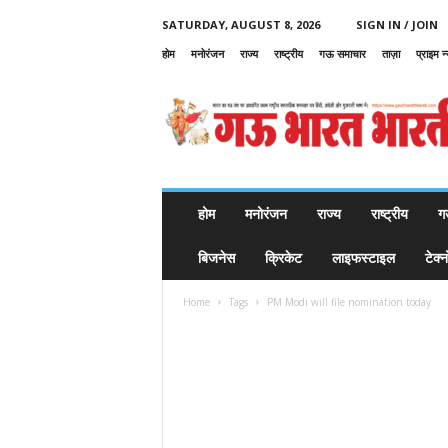
SATURDAY, AUGUST 8, 2026
SIGN IN / JOIN
होम
मनोरंजन
राज्य
राष्ट्रीय
गऊ समाचार
ताज़ा
प्राइम न
G
a
u
B
h
a
r
होम
मनोरंजन
राज्य
राष्ट्रीय
ग
a
t
बिजनेस
क्रिकेट
लाइफस्टाइल
टेक्
B
h
Home
Tags
PM Modi will file nomination today
a
r
a
t
i