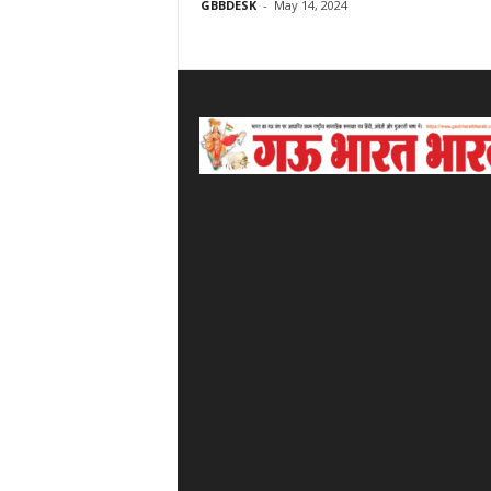
GBBDESK
-
May 14, 2024