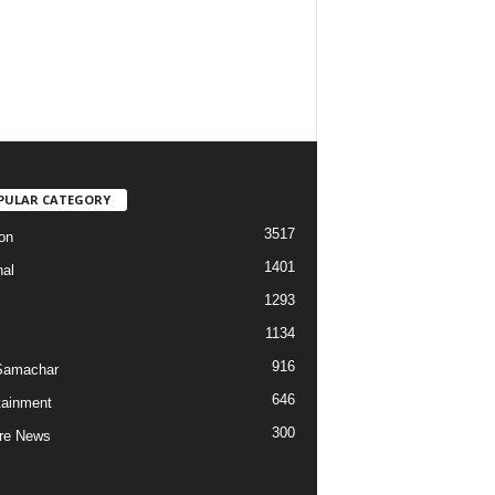
PULAR CATEGORY
3517
on
1401
nal
1293
1134
916
Samachar
646
tainment
300
re News