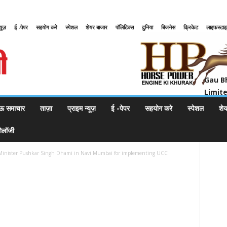
्यूज़
ई -पेपर
सहयोग करे
स्पेशल
शेयर बाजार
पॉलिटिक्स
दुनिया
बिजनेस
क्रिकेट
लाइफस्टा
Gau Bharat Bharati Petroleum Pr
Gau B
Limit
ऊ समाचार
ताज़ा
प्राइम न्यूज़
ई -पेपर
सहयोग करे
स्पेशल
शे
नोलॉजी
f Minister Pushkar Singh Dhami in Navi Mumbai for implementing UCC