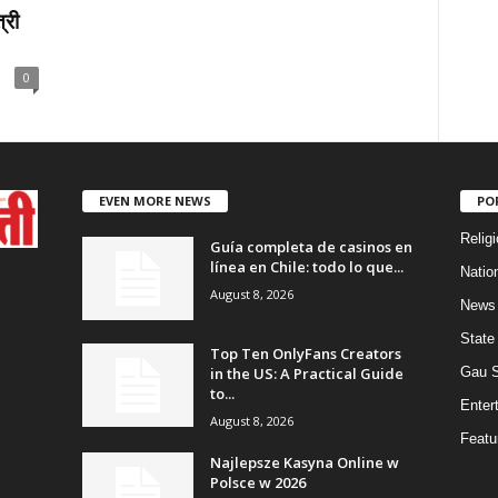
्री
0
EVEN MORE NEWS
PO
Religi
Guía completa de casinos en
línea en Chile: todo lo que...
Natio
August 8, 2026
News
State
Top Ten OnlyFans Creators
in the US: A Practical Guide
Gau 
to...
Enter
August 8, 2026
Featu
Najlepsze Kasyna Online w
Polsce w 2026