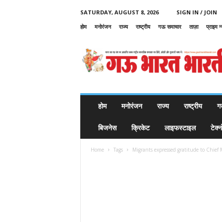
SATURDAY, AUGUST 8, 2026
SIGN IN / JOIN
होम
मनोरंजन
राज्य
राष्ट्रीय
गऊ समाचार
ताज़ा
प्राइम न
G
a
u
B
h
a
r
होम
मनोरंजन
राज्य
राष्ट्रीय
ग
a
t
बिजनेस
क्रिकेट
लाइफस्टाइल
टेक्
B
h
Home
Tags
Migrants expressed gratitude to Chie
a
r
a
t
i