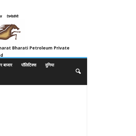
इल
टेक्नोलॉजी
ivate Limited
harat Bharati Petroleum Private
ed
यर बाजार
पॉलिटिक्स
दुनिया