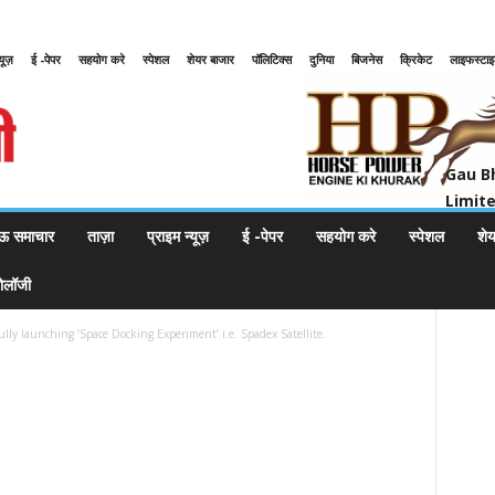
्यूज़
ई -पेपर
सहयोग करे
स्पेशल
शेयर बाजार
पॉलिटिक्स
दुनिया
बिजनेस
क्रिकेट
लाइफस्टा
Gau Bharat Bharati Petroleum Pr
Gau B
Limit
ऊ समाचार
ताज़ा
प्राइम न्यूज़
ई -पेपर
सहयोग करे
स्पेशल
शे
नोलॉजी
ully launching ‘Space Docking Experiment’ i.e. Spadex Satellite.