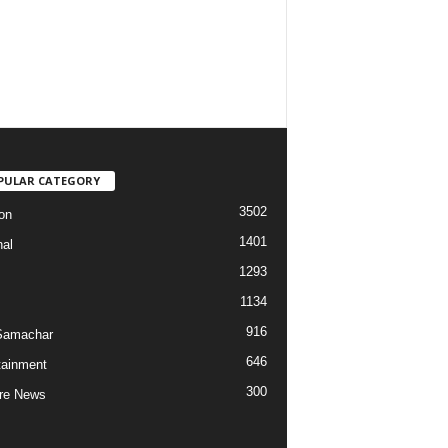
PULAR CATEGORY
3502
on
1401
nal
1293
1134
916
Samachar
646
tainment
300
re News