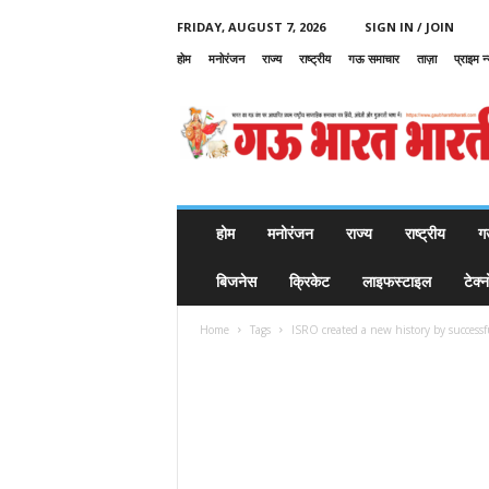
FRIDAY, AUGUST 7, 2026
SIGN IN / JOIN
होम
मनोरंजन
राज्य
राष्ट्रीय
गऊ समाचार
ताज़ा
प्राइम न
G
a
u
B
h
a
r
होम
मनोरंजन
राज्य
राष्ट्रीय
ग
a
t
बिजनेस
क्रिकेट
लाइफस्टाइल
टेक्
B
h
Home
Tags
ISRO created a new history by successf
a
r
a
t
i