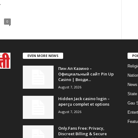
0
EVEN MORE NEWS
PO
Religi
Пин Ап Казино –
Официальный сайт Pin Up
Natio
Casino | Входи...
News
August 7, 2026
State
Hidden Jack casino login –
Gau 
aperçu complet et options
August 7, 2026
Enter
Featu
Only.Fans Free: Privacy,
Discreet Billing & Secure