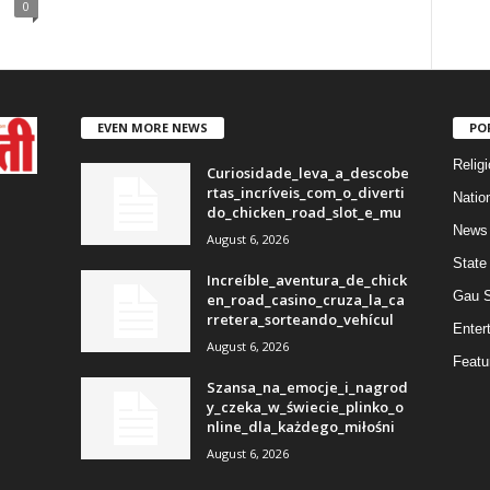
0
EVEN MORE NEWS
PO
Religi
Curiosidade_leva_a_descobe
rtas_incríveis_com_o_diverti
Natio
do_chicken_road_slot_e_mu
News
August 6, 2026
State
Increíble_aventura_de_chick
Gau 
en_road_casino_cruza_la_ca
rretera_sorteando_vehícul
Enter
August 6, 2026
Featu
Szansa_na_emocje_i_nagrod
y_czeka_w_świecie_plinko_o
nline_dla_każdego_miłośni
August 6, 2026