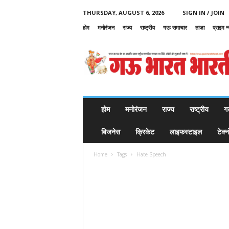
THURSDAY, AUGUST 6, 2026
SIGN IN / JOIN
होम
मनोरंजन
राज्य
राष्ट्रीय
गऊ समाचार
ताज़ा
प्राइम न
G
a
u
B
h
a
r
होम
मनोरंजन
राज्य
राष्ट्रीय
ग
a
t
बिजनेस
क्रिकेट
लाइफस्टाइल
टेक्
B
h
Home
Tags
Hate Speech
a
r
a
t
i