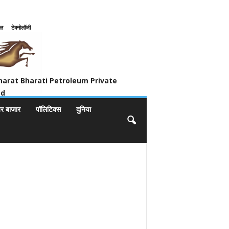
इल
टेक्नोलॉजी
ivate Limited
harat Bharati Petroleum Private
ed
यर बाजार
पॉलिटिक्स
दुनिया