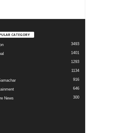
PULAR CATEGORY
3493
on
1401
nal
1293
1134
916
Samachar
646
tainment
300
re News