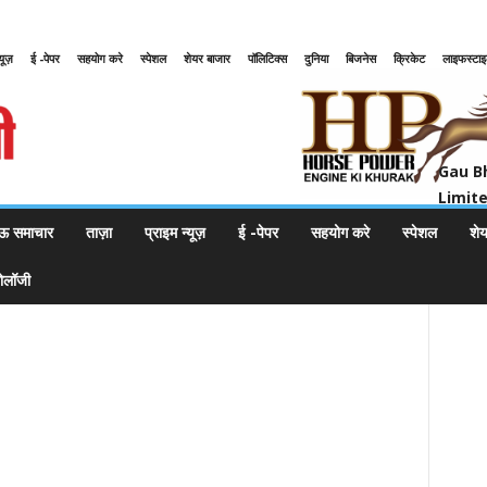
्यूज़
ई -पेपर
सहयोग करे
स्पेशल
शेयर बाजार
पॉलिटिक्स
दुनिया
बिजनेस
क्रिकेट
लाइफस्टा
Gau Bharat Bharati Petroleum Pr
Gau B
Limit
ऊ समाचार
ताज़ा
प्राइम न्यूज़
ई -पेपर
सहयोग करे
स्पेशल
शे
नोलॉजी