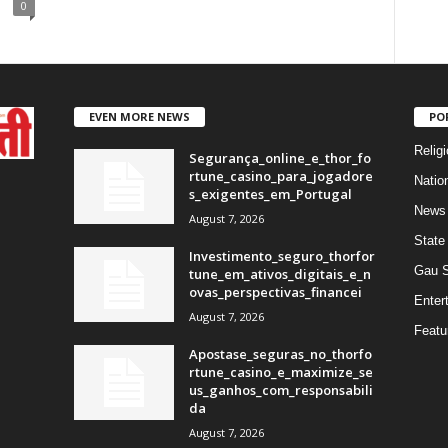
0
EVEN MORE NEWS
PO
Religi
Segurança_online_e_thor_fo
rtune_casino_para_jogadore
Natio
s_exigentes_em_Portugal
News
August 7, 2026
State
Investimento_seguro_thorfor
Gau 
tune_em_ativos_digitais_e_n
ovas_perspectivas_financei
Enter
August 7, 2026
Featu
Apostase_seguras_no_thorfo
rtune_casino_e_maximize_se
us_ganhos_com_responsabili
da
August 7, 2026