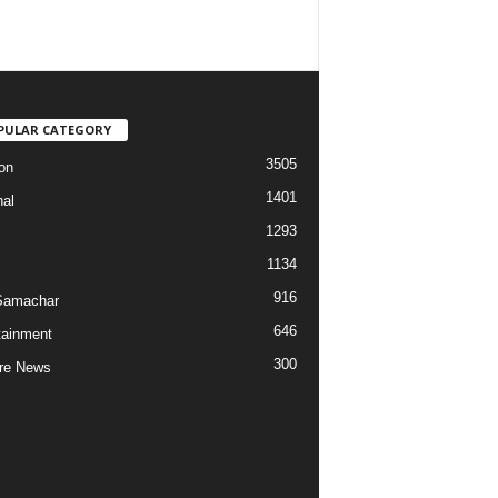
PULAR CATEGORY
3505
on
1401
nal
1293
1134
916
Samachar
646
tainment
300
re News