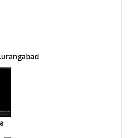
 Aurangabad
थे