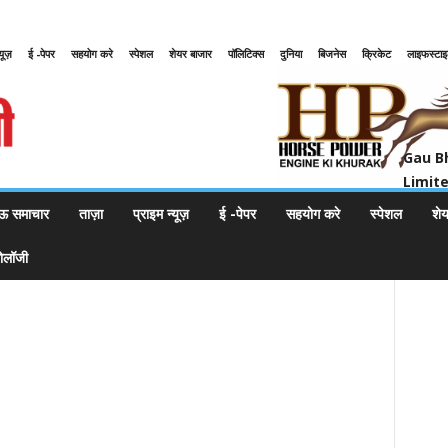
्यूज़
ई -पेपर
सहयोग करे
स्पेशल
शेयर बाजार
पॉलिटिक्स
दुनिया
बिजनेस
क्रिकेट
लाइफस्टा
Gau Bharat Bharati Petroleum Pr
Gau B
Limit
ऊ समाचार
ताज़ा
प्राइम न्यूज़
ई -पेपर
सहयोग करे
स्पेशल
शे
नोलॉजी