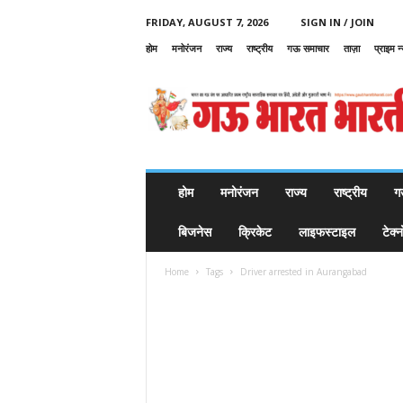
FRIDAY, AUGUST 7, 2026
SIGN IN / JOIN
होम
मनोरंजन
राज्य
राष्ट्रीय
गऊ समाचार
ताज़ा
प्राइम न
G
a
u
B
h
a
r
होम
मनोरंजन
राज्य
राष्ट्रीय
ग
a
t
बिजनेस
क्रिकेट
लाइफस्टाइल
टेक्
B
h
Home
Tags
Driver arrested in Aurangabad
a
r
a
t
i