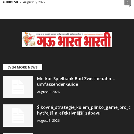
GBBDESK
-
August 5, 2022
0
EVEN MORE NEWS
Merkur Spielbank Bad Zwischenahn –
umfassender Guide
August 9, 2026
Šikovná_strategie_kolem_plinko_game_pro_c
hytřejší_a_efektivnější_zábavu
August 8, 2026