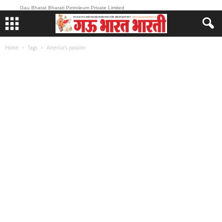
Gau Bharat Bharati Petroleum Private Limited
Home
Tags
America’s passion