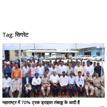
Tag: सिगरेट
महाराष्ट्र में 70% ट्रक ड्राइवर तंबाकू के आदी हैं