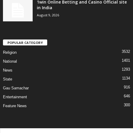
1win Online Betting and Casino Official site
in India
August 9, 2026
POPULAR CATEGORY
3532
Religion
1401
National
1293
News
1134
State
916
Gau Samachar
646
Entertainment
300
Feature News