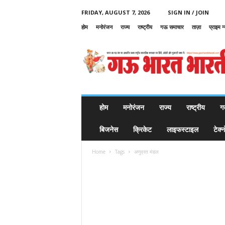
FRIDAY, AUGUST 7, 2026
SIGN IN / JOIN
होम
मनोरंजन
राज्य
राष्ट्रीय
गऊ समाचार
ताज़ा
प्राइम न
G
a
u
B
h
a
r
होम
मनोरंजन
राज्य
राष्ट्रीय
ग
a
t
बिजनेस
क्रिकेट
लाइफस्टाइल
टेक्
B
h
Home
Tags
अणुव्रत मंडल
a
r
a
t
i