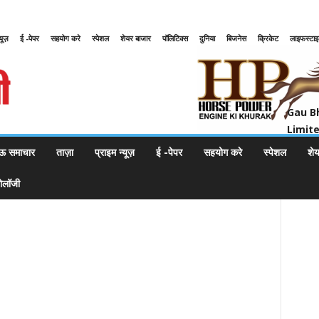
्यूज़
ई -पेपर
सहयोग करे
स्पेशल
शेयर बाजार
पॉलिटिक्स
दुनिया
बिजनेस
क्रिकेट
लाइफस्टा
Gau Bharat Bharati Petroleum Pr
Gau B
Limit
ऊ समाचार
ताज़ा
प्राइम न्यूज़
ई -पेपर
सहयोग करे
स्पेशल
शे
नोलॉजी