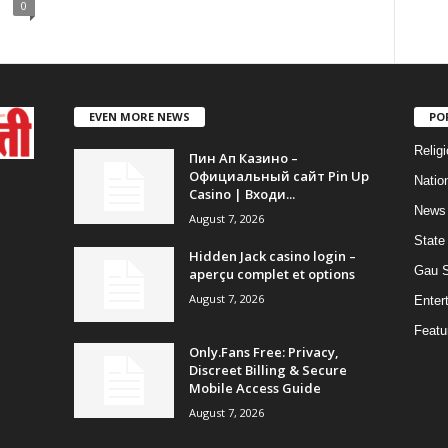
0
EVEN MORE NEWS
PO
Religi
Пин Ап Казино –
Официальный сайт Pin Up
Natio
Casino | Входи...
News
August 7, 2026
State
Hidden Jack casino login –
Gau 
aperçu complet et options
August 7, 2026
Enter
Featu
Only.Fans Free: Privacy,
Discreet Billing & Secure
Mobile Access Guide
August 7, 2026