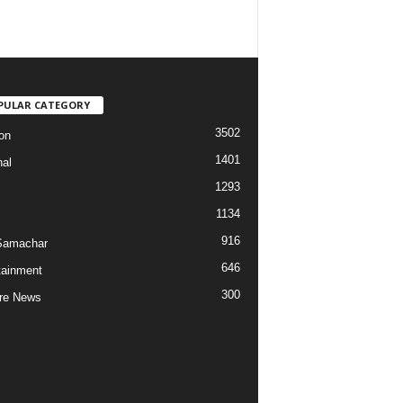
PULAR CATEGORY
3502
on
1401
nal
1293
1134
916
Samachar
646
tainment
300
re News